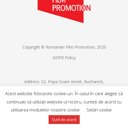
Copyright © Romanian Film Promotion, 2020
GDPR Policy
Address: 52, Popa Soare street, Bucharest,
Romania
Acest website foloseste cookie-uri. În cazul în care alegeți să
Contact: info@romfilmpromotion.ro
continuați să utilizați website-ul nostru, sunteți de acord cu
utilizarea modulelor noastre cookie
Setări cookie
Sunt de acord