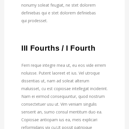
nonumy soleat feugiat, ne stet dolorem
definiebas qui e stet dolorem definiebas
qui prodesset.
III Fourths / I Fourth
Ferri reque integre mea ut, eu eos vide errem
noluisse. Putent laoreet et ius. Vel utroque
dissentias ut, nam ad soleat alterum
maluisset, cu est copiosae intellegat inciderint.
Nam ei eirmod consequuntur, quod nostrum
consectetuer usu ut. Vim veniam singulis
senserit an, sumo consul mentitum duo ea.
Copiosae antiopam ius ea, meis explicari
reformidans vix cu.Ut possit patrioque