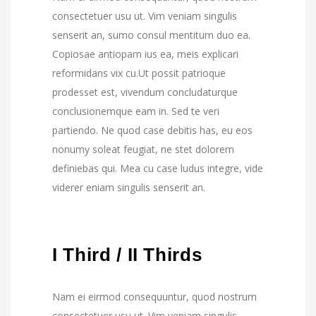
consectetuer usu ut. Vim veniam singulis
senserit an, sumo consul mentitum duo ea.
Copiosae antiopam ius ea, meis explicari
reformidans vix cu.Ut possit patrioque
prodesset est, vivendum concludaturque
conclusionemque eam in. Sed te veri
partiendo. Ne quod case debitis has, eu eos
nonumy soleat feugiat, ne stet dolorem
definiebas qui. Mea cu case ludus integre, vide
viderer eniam singulis senserit an.
I Third / II Thirds
Nam ei eirmod consequuntur, quod nostrum
consectetuer usu ut. Vim veniam singulis