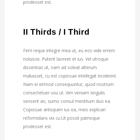
prodesset est.
II Thirds / I Third
Ferri reque integre mea ut, eu eos vide errem
noluisse. Putent laoreet et ius. Vel utroque
dissentias ut, nam ad soleat alterum
maluisset, cu est copiosae intellegat inciderint.
Nam ei eirmod consequuntur, quod nostrum
consectetuer usu ut. Vim veniam singulis
senserit an, sumo consul mentitum duo ea.
Copiosae antiopam ius ea, meis explicari
reformidans vix cu.Ut possit patrioque
prodesset est.