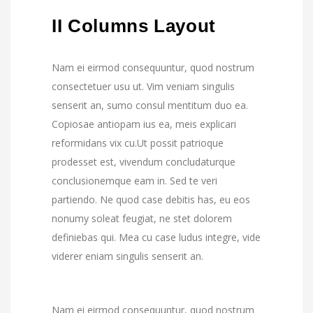
II Columns Layout
Nam ei eirmod consequuntur, quod nostrum
consectetuer usu ut. Vim veniam singulis
senserit an, sumo consul mentitum duo ea.
Copiosae antiopam ius ea, meis explicari
reformidans vix cu.Ut possit patrioque
prodesset est, vivendum concludaturque
conclusionemque eam in. Sed te veri
partiendo. Ne quod case debitis has, eu eos
nonumy soleat feugiat, ne stet dolorem
definiebas qui. Mea cu case ludus integre, vide
viderer eniam singulis senserit an.
Nam ei eirmod consequuntur, quod nostrum